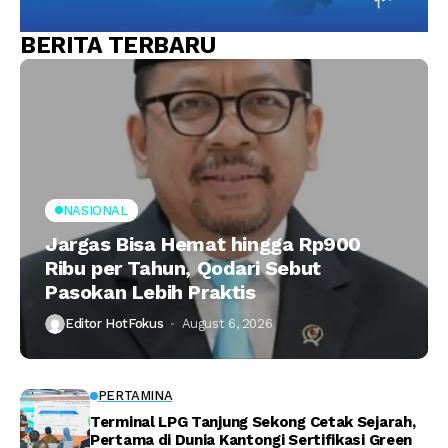
BERITA TERBARU
NASIONAL
Jargas Bisa Hemat hingga Rp900
Ribu per Tahun, Qodari Sebut
Pasokan Lebih Praktis
Editor HotFokus
August 6, 2026
PERTAMINA
Terminal LPG Tanjung Sekong Cetak Sejarah,
Pertama di Dunia Kantongi Sertifikasi Green