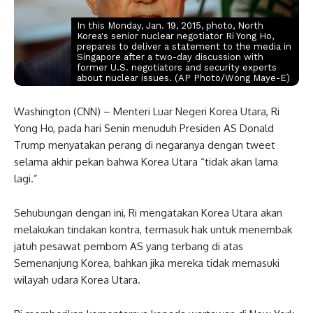
In this Monday, Jan. 19, 2015, photo, North
Korea's senior nuclear negotiator Ri Yong Ho,
prepares to deliver a statement to the media in
Singapore after a two-day discussion with
former U.S. negotiators and security experts
about nuclear issues. (AP Photo/Wong Maye-E)
Washington (CNN) – Menteri Luar Negeri Korea Utara, Ri
Yong Ho, pada hari Senin menuduh Presiden AS Donald
Trump menyatakan perang di negaranya dengan tweet
selama akhir pekan bahwa Korea Utara “tidak akan lama
lagi.”
Sehubungan dengan ini, Ri mengatakan Korea Utara akan
melakukan tindakan kontra, termasuk hak untuk menembak
jatuh pesawat pembom AS yang terbang di atas
Semenanjung Korea, bahkan jika mereka tidak memasuki
wilayah udara Korea Utara.