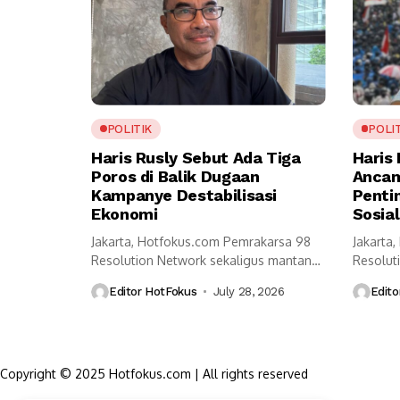
POLITIK
POLI
Haris Rusly Sebut Ada Tiga
Haris
Poros di Balik Dugaan
Ancama
Kampanye Destabilisasi
Penti
Ekonomi
Sosial
Jakarta, Hotfokus.com Pemrakarsa 98
Jakarta
Resolution Network sekaligus mantan
Resoluti
Komandan Relawan TKN Prabowo-
menilai 
Editor HotFokus
July 28, 2026
Edito
Gibran,...
Copyright © 2025 Hotfokus.com | All rights reserved