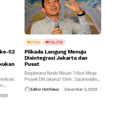
OPINI
POLITIK
 ke-52
Pilkada Langung Menuju
Disintegrasi Jakarta dan
akukan
Pusat
Bagaimana Nasib Ribuan Triliun Mega
emokrasi
Proyek DKI Jakarta? Oleh : Salamuddin
an
Daeng...
Editor HotFokus
December 2, 2024
...
 2025