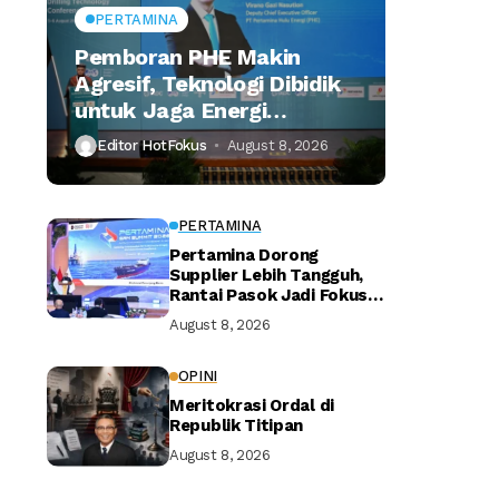
PERTAMINA
Pemboran PHE Makin
Agresif, Teknologi Dibidik
untuk Jaga Energi
Nasional
Editor HotFokus
August 8, 2026
PERTAMINA
Pertamina Dorong
Supplier Lebih Tangguh,
Rantai Pasok Jadi Fokus
Utama
August 8, 2026
OPINI
Meritokrasi Ordal di
Republik Titipan
August 8, 2026