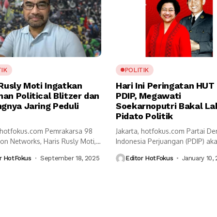
TIK
POLITIK
 Rusly Moti Ingatkan
Hari Ini Peringatan HUT
n Political Blitzer dan
PDIP, Megawati
ngnya Jaring Peduli
Soekarnoputri Bakal L
Pidato Politik
, hotfokus.com Pemrakarsa 98
Jakarta, hotfokus.com Partai D
on Networks, Haris Rusly Moti,
Indonesia Perjuangan (PDIP) ak
Indonesia perlu...
menggelar peringatan Hari Ulang
r HotFokus
September 18, 2025
Editor HotFokus
January 10,