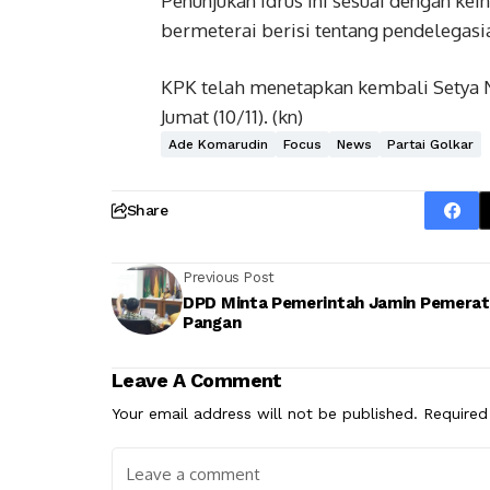
Penunjukan Idrus ini sesuai dengan k
bermeterai berisi tentang pendelegasia
KPK telah menetapkan kembali Setya N
Jumat (10/11). (kn)
Ade Komarudin
Focus
News
Partai Golkar
Share
Previous Post
DPD Minta Pemerintah Jamin Pemera
Pangan
Leave A Comment
Your email address will not be published.
Required