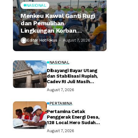
NASIONAL
Menkeu Kawal Ganti Rugi
dan Pemulihan
Lingkungan Korban
Tumpahan Minyak
Editor HotFokus
August 7, 2026
Montara
NASIONAL
Dibayangi Bayar Utang
dan Stabilisasi Rupiah,
Cadev RI Juli Masih
Terjaga
August 7, 2026
PERTAMINA
Pertamina Cetak
Penggerak Energi Desa,
128 Local Hero Sudah
Bersertifikat
August 7, 2026