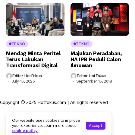
TEKNO
TEKNO
Mendag Minta Peritel
Majukan Peradaban,
Terus Lakukan
HA IPB Peduli Calon
Transformasi Digital
Ilmuwan
Editor HotFokus
Editor HotFokus
July 16, 2025
September 15, 2018
Copyright © 2025 Hotfokus.com | All rights reserved
Sekilas HotFokus
Our website uses cookies to improve
Struktur Organisasi
your experience. Learn more about
Accept
Kode Etik Jurnalistik
cookie policy
Pedoman Pemberitaan Media Siber