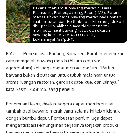
Pekerja menjemur bawang merah di Desa
Padasugih, Brebes, Jateng, Rabu (11/2). Petani
mengeluhkan harga bawang merah pada panen
saat ini turun dari Rp 9 ribu per kilo menjadi Rp 6
ribu per kilo, akibat cuaca tidak menentu
membuat hasil bawang rusak dan ukuran
bawang kecil. ANTARA FOTO/Oky
Lukmansyah/ss/pd/15
RIAU — Peneliti asal Padang, Sumatera Barat, menemukan
cara mengolah bawang merah (Allium cepa var
aggregatum) sehingga dapat menjadi parfum. “Parfum
bawang bukan digunakan untuk tubuh melainkan untuk
aroma ruangan restoran, gerobak sate, kue, dan lainnya,”
kata Rasmi RSSt MS, sang peneliti.
Penemuan Rasmi, diyakini segera dapat memberi nilai
tambah bagi bawang merah yang selama ini lebih identik
dengan bumbu dapur. Pembuatan parfum juga dapat
mengantisipasi kemungkinan terjadinya lonjakan produksi
bawang merah sewaktu-waktu, sehingga komoditas itu