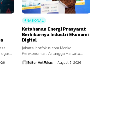
NASIONAL
r
Ketahanan Energi Prasyarat
Berkibarnya Industri Ekonomi
sa
Digital
Jasa
Jakarta, hotfokus.com Menko
 Tugas
Perekonomian, Airlangga Hartarto,
an...
mengungkap ketahanan energi menjadi
026
Editor HotFokus
August 5, 2026
prasyarat utama...