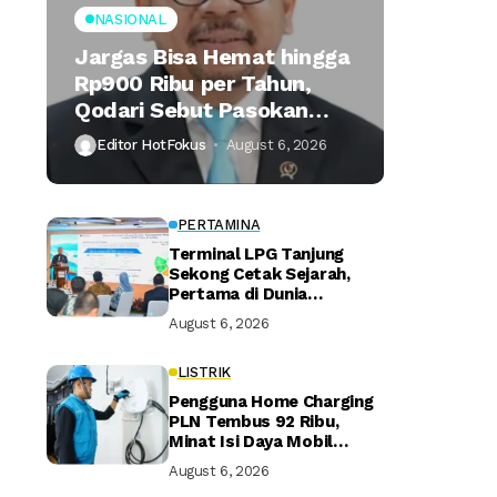
NASIONAL
Jargas Bisa Hemat hingga
Rp900 Ribu per Tahun,
Qodari Sebut Pasokan
Lebih Praktis
Editor HotFokus
August 6, 2026
PERTAMINA
Terminal LPG Tanjung
Sekong Cetak Sejarah,
Pertama di Dunia
Kantongi Sertifikasi Green
August 6, 2026
Terminal
LISTRIK
Pengguna Home Charging
PLN Tembus 92 Ribu,
Minat Isi Daya Mobil
Listrik di Rumah Terus
August 6, 2026
Naik