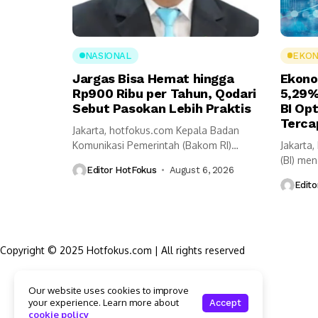
NASIONAL
EKON
Jargas Bisa Hemat hingga
Ekono
Rp900 Ribu per Tahun, Qodari
5,29%
Sebut Pasokan Lebih Praktis
BI Op
Terca
Jakarta, hotfokus.com Kepala Badan
Komunikasi Pemerintah (Bakom RI)
Jakarta
Muhammad Qodari memaparkan
(BI) me
Editor HotFokus
August 6, 2026
sejumlah...
tumbuh 
Edito
Copyright © 2025 Hotfokus.com | All rights reserved
Sekilas HotFokus
Our website uses cookies to improve
Struktur Organisasi
your experience. Learn more about
Accept
Kode Etik Jurnalistik
cookie policy