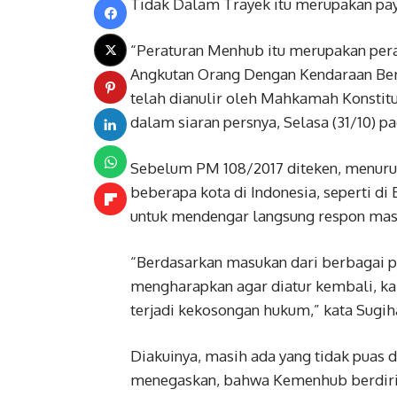
Tidak Dalam Trayek itu merupakan payu
“Peraturan Menhub itu merupakan per
Angkutan Orang Dengan Kendaraan B
telah dianulir oleh Mahkamah Konstitus
dalam siaran persnya, Selasa (31/10) pa
Sebelum PM 108/2017 diteken, menurut 
beberapa kota di Indonesia, seperti 
untuk mendengar langsung respon masyar
“Berdasarkan masukan dari berbagai pi
mengharapkan agar diatur kembali, ka
terjadi kekosongan hukum,” kata Sugih
Diakuinya, masih ada yang tidak puas 
menegaskan, bahwa Kemenhub berdiri