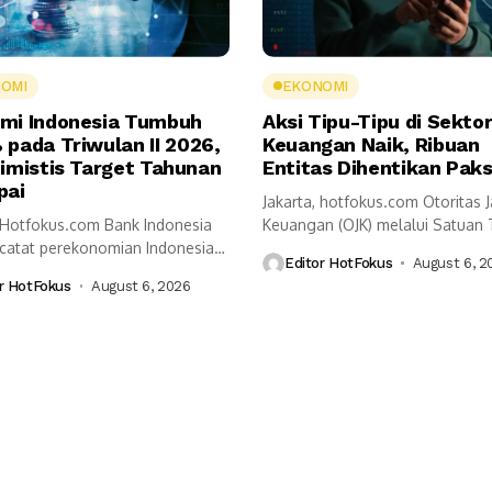
OMI
EKONOMI
mi Indonesia Tumbuh
Aksi Tipu-Tipu di Sekto
 pada Triwulan II 2026,
Keuangan Naik, Ribuan
timistis Target Tahunan
Entitas Dihentikan Pak
pai
Jakarta, hotfokus.com Otoritas 
, Hotfokus.com Bank Indonesia
Keuangan (OJK) melalui Satuan
ncatat perekonomian Indonesia
Pemberantasan Aktivitas Keuang
Editor HotFokus
August 6, 2
5,29 persen secara...
r HotFokus
August 6, 2026