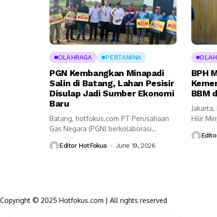
OLAHRAGA
PERTAMINA
OLAH
PGN Kembangkan Minapadi
BPH M
Salin di Batang, Lahan Pesisir
Kemen
Disulap Jadi Sumber Ekonomi
BBM d
Baru
Jakarta
Batang, hotfokus.com PT Perusahaan
Hilir Mi
Gas Negara (PGN) berkolaborasi
menggan
Edito
dengan Badan Riset dan...
Editor HotFokus
June 19, 2026
Copyright © 2025 Hotfokus.com | All rights reserved