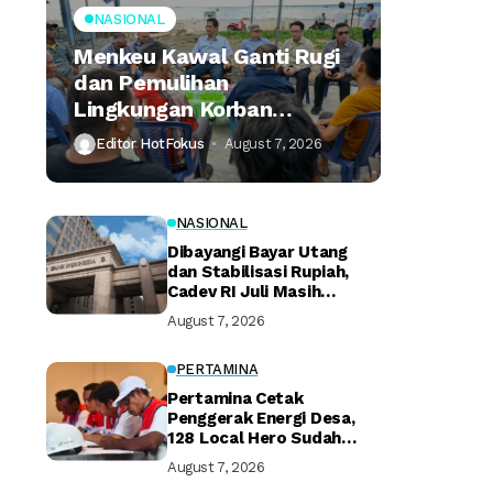
NASIONAL
Menkeu Kawal Ganti Rugi
dan Pemulihan
Lingkungan Korban
Tumpahan Minyak
Editor HotFokus
August 7, 2026
Montara
NASIONAL
Dibayangi Bayar Utang
dan Stabilisasi Rupiah,
Cadev RI Juli Masih
Terjaga
August 7, 2026
PERTAMINA
Pertamina Cetak
Penggerak Energi Desa,
128 Local Hero Sudah
Bersertifikat
August 7, 2026