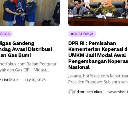
RAGA
OLAHRAGA
igas Gandeng
DPR RI : Pemisahan
dag Awasi Distribusi
Kementerian Koperasi 
an Gas Bumi
UMKM Jadi Modal Awal
Pengembangan Koperas
, hotfokus.com Badan Pengatur
Nasional
nyak dan Gas (BPH Migas)
deng Kementerian...
Jakarta, hotfokus.com Keputusa
r HotFokus
July 10, 2025
Presiden Prabowo Subianto ya
memecah Kementerian Koperasi
Editor HotFokus
November 1
UKM...