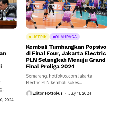
LISTRIK
OLAHRAGA
Kembali Tumbangkan Popsivo
dan
di Final Four, Jakarta Electric
PLN Selangkah Menuju Grand
i
Final Proliga 2024
Semarang, hotfokus.com Jakarta
n
Electric PLN kembali sukes
ng
menumbangkan Jakarta Popsivo Polwan
Editor HotFokus
July 11, 2024
 dan
dengan...
0, 2024