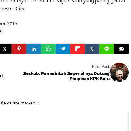
n kariernya di Premier League. Klub yang paling gencar
ester City.
er 2015
A
Next Post
Seskab: Pemerintah Sepenuhnya Dukung
al
Pimpinan KPK Baru
 fields are marked
*