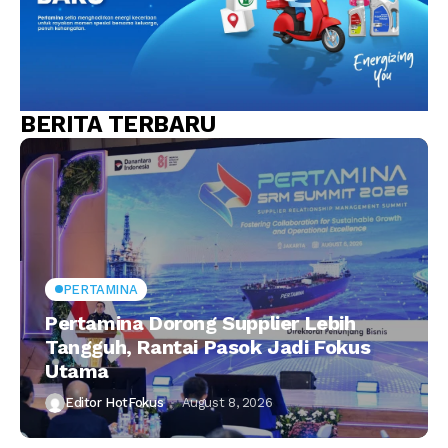
BERITA TERBARU
PERTAMINA
Pertamina Dorong Supplier Lebih
Tangguh, Rantai Pasok Jadi Fokus
Utama
Editor HotFokus
August 8, 2026