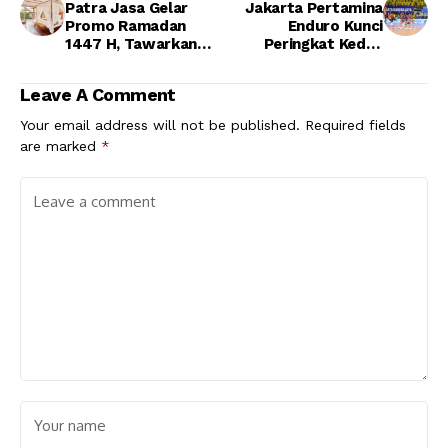
Patra Jasa Gelar
Jakarta Pertamina
Promo Ramadan
Enduro Kunci
1447 H, Tawarkan
Peringkat Kedua
Paket Buka Puasa
Proliga 2026, Fokus
hingga Diskon
Benahi Tim Jelang
Leave A Comment
Menginap
Final Four
Your email address will not be published.
Required fields
are marked
*