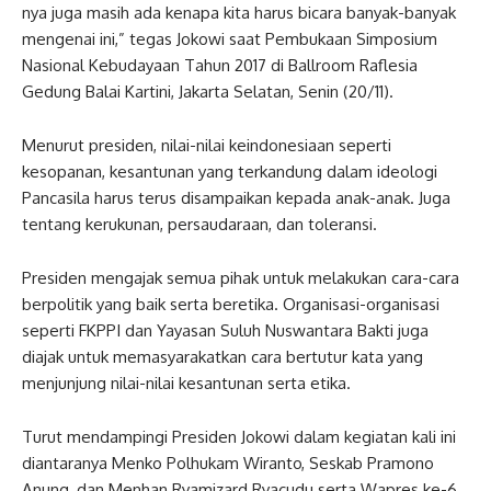
nya juga masih ada kenapa kita harus bicara banyak-banyak
mengenai ini,” tegas Jokowi saat Pembukaan Simposium
Nasional Kebudayaan Tahun 2017 di Ballroom Raflesia
Gedung Balai Kartini, Jakarta Selatan, Senin (20/11).
Menurut presiden, nilai-nilai keindonesiaan seperti
kesopanan, kesantunan yang terkandung dalam ideologi
Pancasila harus terus disampaikan kepada anak-anak. Juga
tentang kerukunan, persaudaraan, dan toleransi.
Presiden mengajak semua pihak untuk melakukan cara-cara
berpolitik yang baik serta beretika. Organisasi-organisasi
seperti FKPPI dan Yayasan Suluh Nuswantara Bakti juga
diajak untuk memasyarakatkan cara bertutur kata yang
menjunjung nilai-nilai kesantunan serta etika.
Turut mendampingi Presiden Jokowi dalam kegiatan kali ini
diantaranya Menko Polhukam Wiranto, Seskab Pramono
Anung, dan Menhan Ryamizard Ryacudu serta Wapres ke-6