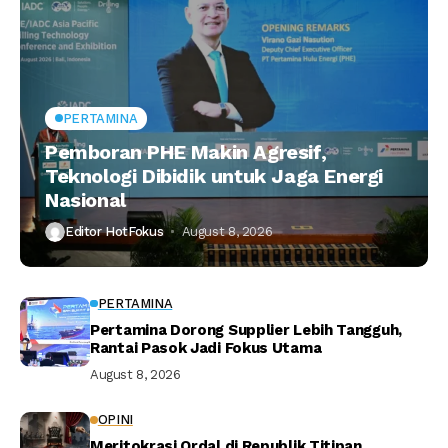
PERTAMINA
Pemboran PHE Makin Agresif,
Teknologi Dibidik untuk Jaga Energi
Nasional
Editor HotFokus
August 8, 2026
PERTAMINA
Pertamina Dorong Supplier Lebih Tangguh,
Rantai Pasok Jadi Fokus Utama
August 8, 2026
OPINI
Meritokrasi Ordal di Republik Titipan