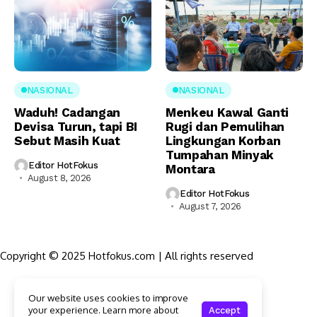
NASIONAL
NASIONAL
Waduh! Cadangan
Menkeu Kawal Ganti
Devisa Turun, tapi BI
Rugi dan Pemulihan
Sebut Masih Kuat
Lingkungan Korban
Tumpahan Minyak
Editor HotFokus
Montara
August 8, 2026
Editor HotFokus
August 7, 2026
Copyright © 2025 Hotfokus.com | All rights reserved
Sekilas HotFokus
Our website uses cookies to improve
Struktur Organisasi
your experience. Learn more about
Accept
Kode Etik Jurnalistik