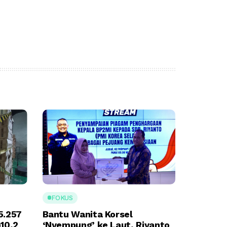
FOKUS
5.257
Bantu Wanita Korsel
p10,2
‘Nyempung’ ke Laut, Riyanto