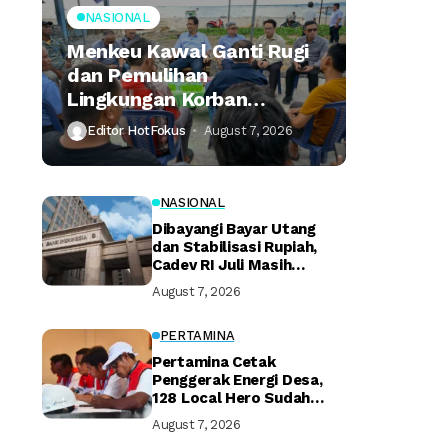
NASIONAL
Menkeu Kawal Ganti Rugi
dan Pemulihan
Lingkungan Korban
Tumpahan Minyak
Editor HotFokus
August 7, 2026
Montara
NASIONAL
Dibayangi Bayar Utang
dan Stabilisasi Rupiah,
Cadev RI Juli Masih
Terjaga
August 7, 2026
PERTAMINA
Pertamina Cetak
Penggerak Energi Desa,
128 Local Hero Sudah
Bersertifikat
August 7, 2026