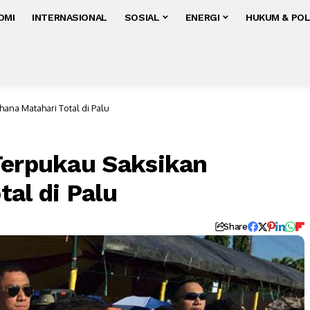
OMI
INTERNASIONAL
SOSIAL
ENERGI
HUKUM & POL
ana Matahari Total di Palu
Terpukau Saksikan
al di Palu
Share