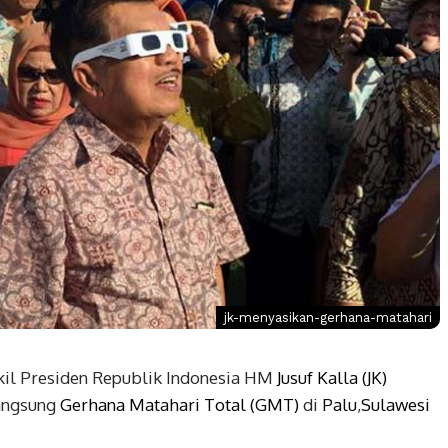
jk-menyasikan-gerhana-matahari
il Presiden Republik Indonesia HM
Jusuf Kalla (JK)
angsung
Gerhana Matahari Total (GMT)
di
Palu
,
Sulawesi