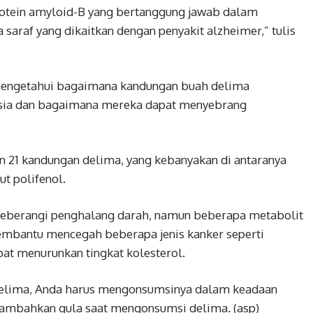
tein amyloid-B yang bertanggung jawab dalam
saraf yang dikaitkan dengan penyakit alzheimer,” tulis
n mengetahui bagaimana kandungan buah delima
usia dan bagaimana mereka dapat menyebrang
an 21 kandungan delima, yang kebanyakan di antaranya
ut polifenol.
yeberangi penghalang darah, namun beberapa metabolit
embantu mencegah beberapa jenis kanker seperti
apat menurunkan tingkat kolesterol.
 delima, Anda harus mengonsumsinya dalam keadaan
enambahkan gula saat mengonsumsi delima. (asp)