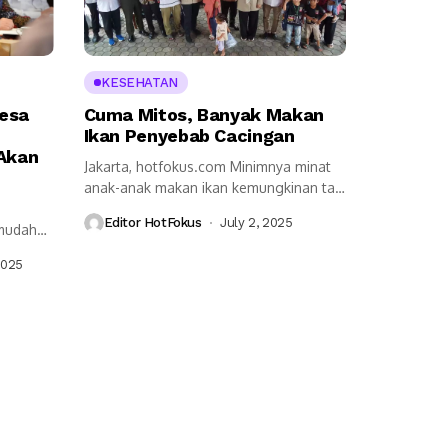
KESEHATAN
Desa
Cuma Mitos, Banyak Makan
Ikan Penyebab Cacingan
 Akan
Jakarta, hotfokus.com Minimnya minat
anak-anak makan ikan kemungkinan tak
terlepas dari mitos...
Editor HotFokus
July 2, 2025
 mudah
..
2025