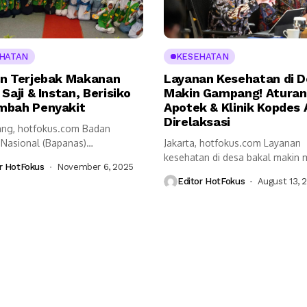
HATAN
KESEHATAN
n Terjebak Makanan
Layanan Kesehatan di 
Saji & Instan, Berisiko
Makin Gampang! Aturan
bah Penyakit
Apotek & Klinik Kopdes
Direlaksasi
ng, hotfokus.com Badan
Nasional (Bapanas)
Jakarta, hotfokus.com Layanan
atkan kalangan muda jangan
kesehatan di desa bakal makin
r HotFokus
November 6, 2025
 makanan...
diakses! Kementerian Kesehatan.
Editor HotFokus
August 13, 