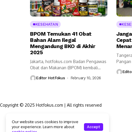
KESEHATAN
KESE
BPOM Temukan 41 Obat
Janga
Bahan Alam Ilegal
Cepat 
Mengandung BKO di Akhir
Menam
2025
Tangera
Jakarta, hotfokus.com Badan Pengawas
Pangan 
Obat dan Makanan (BPOM) kembali
menging
Edito
mengetatkan pengawasan obat...
terjebak
Editor HotFokus
February 10, 2026
Copyright © 2025 Hotfokus.com | All rights reserved
Sekilas HotFokus
Our website uses cookies to improve
Struktur Organisasi
your experience. Learn more about
Accept
Kode Etik Jurnalistik
cookie policy