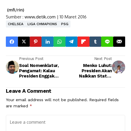
(mfi/rin)
Sumber :
www.detik.com
| 10 Maret 2016
CHELSEA
LIGA CHMAPIONS
PSG
Previous Post
Next Post
Soal Nomenklatur,
Menko Luhut:
Pengamat: Kalau
Presiden Akan
Presiden Enggak
Naikkan Status
Marah, Ya Sudah
Kepala BNN Menjadi
Setingkat Menteri
Leave A Comment
Your email address will not be published.
Required fields
are marked
*