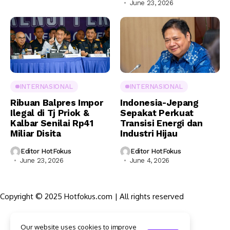
June 23, 2026
INTERNASIONAL
INTERNASIONAL
Ribuan Balpres Impor
Indonesia-Jepang
Ilegal di Tj Priok &
Sepakat Perkuat
Kalbar Senilai Rp41
Transisi Energi dan
Miliar Disita
Industri Hijau
Editor HotFokus
Editor HotFokus
June 23, 2026
June 4, 2026
Copyright © 2025 Hotfokus.com | All rights reserved
Sekilas HotFokus
Our website uses cookies to improve
Struktur Organisasi