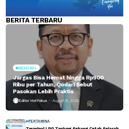
BERITA TERBARU
NASIONAL
Jargas Bisa Hemat hingga Rp900
Ribu per Tahun, Qodari Sebut
Pasokan Lebih Praktis
Editor HotFokus
August 6, 2026
PERTAMINA
Terminal LPG Tanjung Sekong Cetak Sejarah,