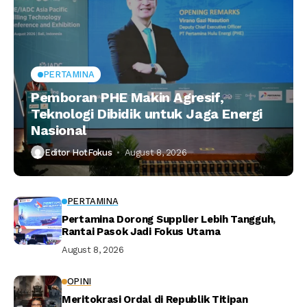
PERTAMINA
Pemboran PHE Makin Agresif,
Teknologi Dibidik untuk Jaga Energi
Nasional
Editor HotFokus
August 8, 2026
PERTAMINA
Pertamina Dorong Supplier Lebih Tangguh,
Rantai Pasok Jadi Fokus Utama
August 8, 2026
OPINI
Meritokrasi Ordal di Republik Titipan