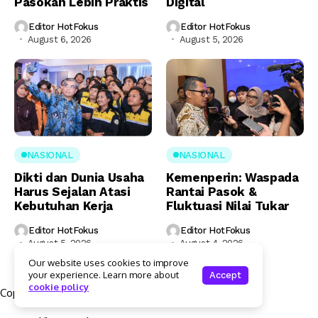
Pasokan Lebih Praktis
Digital
Editor HotFokus
Editor HotFokus
August 6, 2026
August 5, 2026
NASIONAL
NASIONAL
Dikti dan Dunia Usaha
Kemenperin: Waspada
Harus Sejalan Atasi
Rantai Pasok &
Kebutuhan Kerja
Fluktuasi Nilai Tukar
Editor HotFokus
Editor HotFokus
August 5, 2026
August 4, 2026
Our website uses cookies to improve
your experience. Learn more about
Accept
cookie policy
Copyright © 2025 Hotfokus.com | All rights reserved