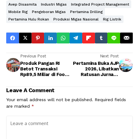
Avep Disasmita
Industri Migas
Integrated Project Management
Mobile Rig
Pengeboran Migas
Pertamina Drilling
Pertamina Hulu Rokan
Produksi Migas Nasional
Rig Listrik
Previous Post
Next Post
Produk Pangan RI
Pertamina Buka AJP
Betot Transaksi
2026, Libatkan
Rp89,5 Miliar di Food
Ratusan Jurnalis
Taipei Mega Show
Perkuat Sinergi dan
Inovasi
Leave A Comment
Your email address will not be published.
Required fields
are marked
*