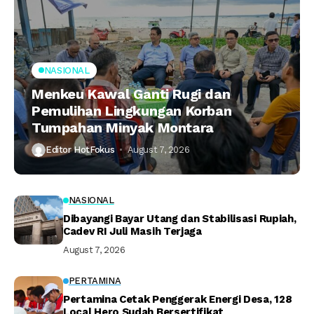
NASIONAL
Menkeu Kawal Ganti Rugi dan
Pemulihan Lingkungan Korban
Tumpahan Minyak Montara
Editor HotFokus
August 7, 2026
NASIONAL
Dibayangi Bayar Utang dan Stabilisasi Rupiah,
Cadev RI Juli Masih Terjaga
August 7, 2026
PERTAMINA
Pertamina Cetak Penggerak Energi Desa, 128
Local Hero Sudah Bersertifikat