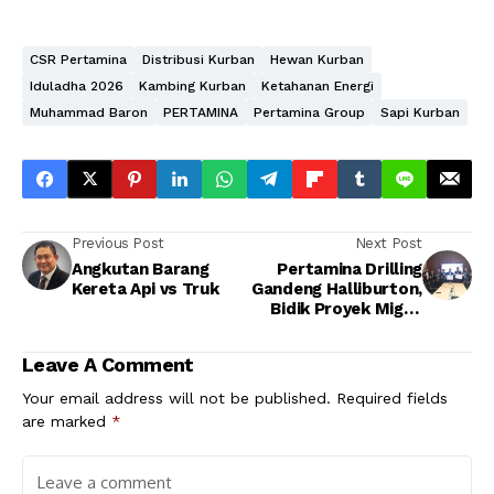
CSR Pertamina
Distribusi Kurban
Hewan Kurban
Iduladha 2026
Kambing Kurban
Ketahanan Energi
Muhammad Baron
PERTAMINA
Pertamina Group
Sapi Kurban
Previous Post
Next Post
Angkutan Barang
Pertamina Drilling
Kereta Api vs Truk
Gandeng Halliburton,
Bidik Proyek Migas
hingga Irak
Leave A Comment
Your email address will not be published.
Required fields
are marked
*