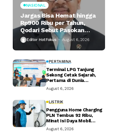
NASIONAL
Jargas Bisa Hemat hingga
Rp900 Ribu per Tahun,
Qodari Sebut Pasokan
Lebih Praktis
Editor HotFokus
August 6, 2026
PERTAMINA
Terminal LPG Tanjung
Sekong Cetak Sejarah,
Pertama di Dunia
Kantongi Sertifikasi Green
August 6, 2026
Terminal
LISTRIK
Pengguna Home Charging
PLN Tembus 92 Ribu,
Minat Isi Daya Mobil
Listrik di Rumah Terus
August 6, 2026
Naik