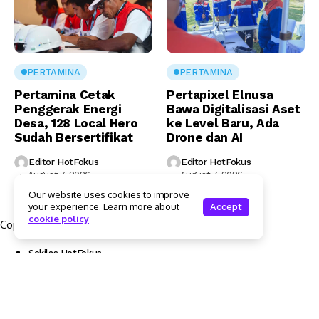
PERTAMINA
PERTAMINA
Pertamina Cetak
Pertapixel Elnusa
Penggerak Energi
Bawa Digitalisasi Aset
Desa, 128 Local Hero
ke Level Baru, Ada
Sudah Bersertifikat
Drone dan AI
Editor HotFokus
Editor HotFokus
August 7, 2026
August 7, 2026
Our website uses cookies to improve
your experience. Learn more about
Accept
cookie policy
Copyright © 2025 Hotfokus.com | All rights reserved
Sekilas HotFokus
Struktur Organisasi
Kode Etik Jurnalistik
Pedoman Pemberitaan Media Siber