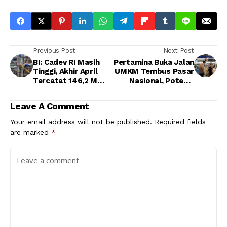
Previous Post
Next Post
BI: Cadev RI Masih
Pertamina Buka Jalan
Tinggi, Akhir April
UMKM Tembus Pasar
Tercatat 146,2 M
Nasional, Potensi
Dolar AS
Transaksi di Inabuyer
2026 Capai Rp10,6
Leave A Comment
Miliar
Your email address will not be published.
Required fields
are marked
*