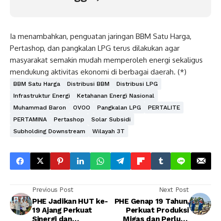
Ia menambahkan, penguatan jaringan BBM Satu Harga,
Pertashop, dan pangkalan LPG terus dilakukan agar
masyarakat semakin mudah memperoleh energi sekaligus
mendukung aktivitas ekonomi di berbagai daerah. (*)
BBM Satu Harga
Distribusi BBM
Distribusi LPG
Infrastruktur Energi
Ketahanan Energi Nasional
Muhammad Baron
OVOO
Pangkalan LPG
PERTALITE
PERTAMINA
Pertashop
Solar Subsidi
Subholding Downstream
Wilayah 3T
Previous Post
Next Post
PHE Jadikan HUT ke-
PHE Genap 19 Tahun,
19 Ajang Perkuat
Perkuat Produksi
Sinergi dan
Migas dan Perluas