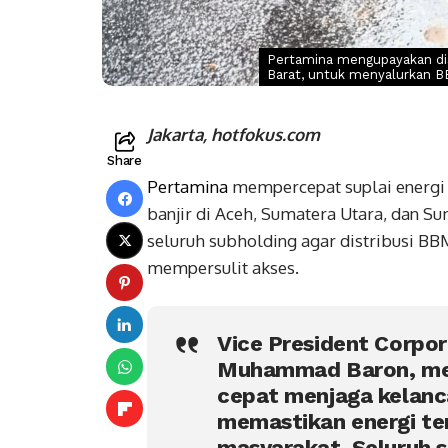
Pertamina mengupayakan dis
Barat, untuk menyalurkan B
Jakarta, hotfokus.com
Share
Pertamina
mempercepat suplai energi 
banjir di Aceh, Sumatera Utara, dan 
seluruh subholding agar distribusi BB
mempersulit akses.
Vice President Corpo
Muhammad Baron, me
cepat menjaga kelanc
memastikan energi t
masyarakat. Seluruh 