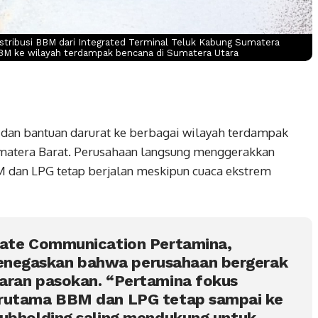
tribusi BBM dari Integrated Terminal Teluk Kabung Sumatera
BM ke wilayah terdampak bencana di Sumatera Utara
dan bantuan darurat ke berbagai wilayah terdampak
Sumatera Barat. Perusahaan langsung menggerakkan
M dan LPG tetap berjalan meskipun cuaca ekstrem
rate Communication Pertamina,
negaskan bahwa perusahaan bergerak
aran pasokan. “Pertamina fokus
erutama BBM dan LPG tetap sampai ke
subholding saling mendukung untuk