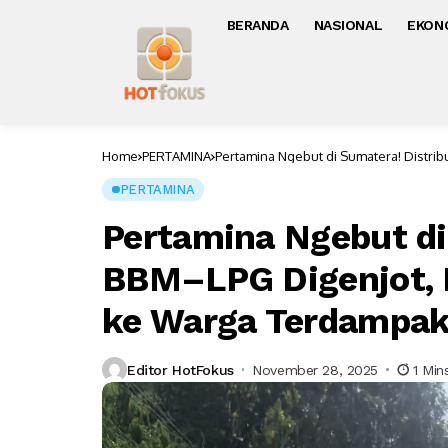
BERANDA
NASIONAL
EKON
Home
PERTAMINA
Pertamina Ngebut di Sumatera! Distri
Banjir
PERTAMINA
Pertamina Ngebut di
BBM–LPG Digenjot, 
ke Warga Terdampak
Editor HotFokus
November 28, 2025
1 Min