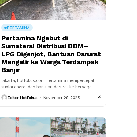
PERTAMINA
Pertamina Ngebut di
Sumatera! Distribusi BBM–
LPG Digenjot, Bantuan Darurat
Mengalir ke Warga Terdampak
Banjir
Jakarta, hotfokus.com Pertamina mempercepat
suplai energi dan bantuan darurat ke berbagai
wilayah terdampak banjir di Aceh, Sumatera Utara,
Editor HotFokus
November 28, 2025
dan Sumatera Barat. Perusahaan langsung...