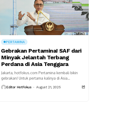
PERTAMINA
Gebrakan Pertamina! SAF dari
Minyak Jelantah Terbang
Perdana di Asia Tenggara
Jakarta, hotfokus.com Pertamina kembali bikin
gebrakan! Untuk pertama kalinya di Asia
Tenggara, Pertamina berhasil menerbangkan
Editor HotFokus
August 21, 2025
pesawat dengan Sustainable Aviation Fuel (SAF)
berbahan baku...