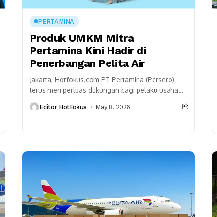
PERTAMINA
Produk UMKM Mitra
Pertamina Kini Hadir di
Penerbangan Pelita Air
Jakarta, Hotfokus.com PT Pertamina (Persero)
terus memperluas dukungan bagi pelaku usaha
mikro, kecil, dan menengah (UMKM) lewat
Editor HotFokus
May 8, 2026
berbagai inovasi pemasaran. Terbaru, produk-
produk UMKM...