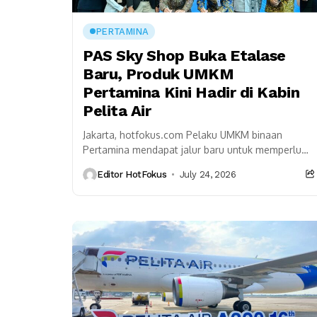
PERTAMINA
PAS Sky Shop Buka Etalase
Baru, Produk UMKM
Pertamina Kini Hadir di Kabin
Pelita Air
Jakarta, hotfokus.com Pelaku UMKM binaan
Pertamina mendapat jalur baru untuk memperluas
pemasaran melalui layanan PAS Sky Shop.
Editor HotFokus
July 24, 2026
Program hasil sinergi Pertamina dan Pelita...