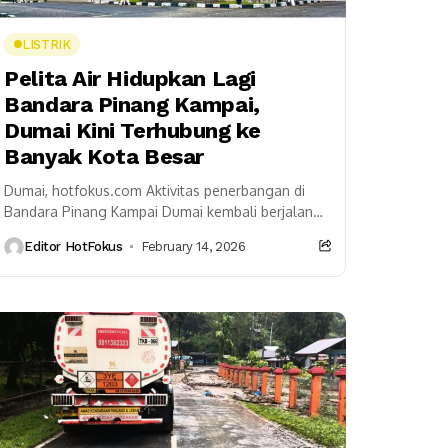
LISTRIK
Pelita Air Hidupkan Lagi
Bandara Pinang Kampai,
Dumai Kini Terhubung ke
Banyak Kota Besar
Dumai, hotfokus.com Aktivitas penerbangan di
Bandara Pinang Kampai Dumai kembali berjalan
setelah PT Pelita Air Service menuntaskan proses
Editor HotFokus
February 14, 2026
reaktivasi operasionalnya. Kebangkitan bandara
ini...