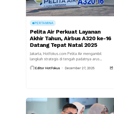
PERTAMINA
Pelita Air Perkuat Layanan
Akhir Tahun, Airbus A320 ke-16
Datang Tepat Natal 2025
Jakarta, Hotfokus.com Pelita Air mengambil
langkah strategis di tengah padatnya arus
perjalanan akhir tahun. Maskapai ini resmi
Editor HotFokus
December 27, 2025
menambah satu unit pesawat Airbus A320...