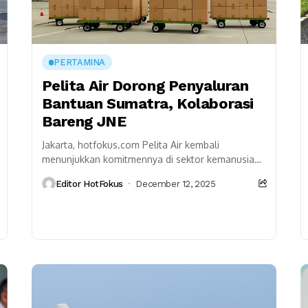
PERTAMINA
Pelita Air Dorong Penyaluran
Bantuan Sumatra, Kolaborasi
Bareng JNE
Jakarta, hotfokus.com Pelita Air kembali
menunjukkan komitmennya di sektor kemanusiaan
lewat program “Pelita Air Peduli”. Inisiatif ini
Editor HotFokus
December 12, 2025
memberi fasilitas pengiriman bantuan gratis ke...