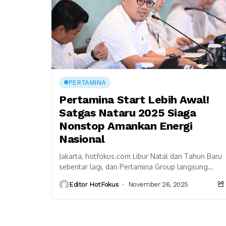
PERTAMINA
Pertamina Start Lebih Awal!
Satgas Nataru 2025 Siaga
Nonstop Amankan Energi
Nasional
Jakarta, hotfokus.com Libur Natal dan Tahun Baru
sebentar lagi, dan Pertamina Group langsung
memulai langkah cepat. Satgas Nataru 2025
Editor HotFokus
November 26, 2025
resmi aktif sejak 13...