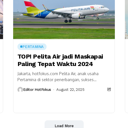
PERTAMINA
TOP! Pelita Air jadi Maskapai
Paling Tepat Waktu 2024
Jakarta, hotfokus.com Pelita Air, anak usaha
Pertamina di sektor penerbangan, sukses
membuktikan diri sebagai maskapai paling disiplin
Editor HotFokus
August 22, 2025
soal ketepatan waktu. Maskapai ini resmi...
Load More