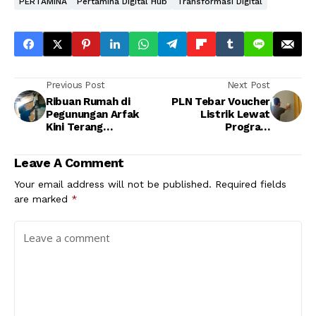
PERTAMINA
Pertamina Digital Hub
Transformasi Digital
Previous Post
Next Post
Ribuan Rumah di
PLN Tebar Voucher
Pegunungan Arfak
Listrik Lewat
Kini Terang
Program
Sepanjang Hari
JUNIVAGANZA,
Pembelian Token
Leave A Comment
Berhadiah Rp10 Ribu
Your email address will not be published.
Required fields
are marked
*