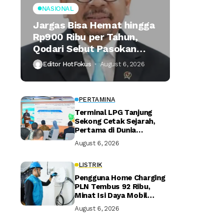
NASIONAL
Jargas Bisa Hemat hingga
Rp900 Ribu per Tahun,
Qodari Sebut Pasokan
Lebih Praktis
Editor HotFokus
August 6, 2026
PERTAMINA
Terminal LPG Tanjung
Sekong Cetak Sejarah,
Pertama di Dunia
Kantongi Sertifikasi Green
August 6, 2026
Terminal
LISTRIK
Pengguna Home Charging
PLN Tembus 92 Ribu,
Minat Isi Daya Mobil
Listrik di Rumah Terus
August 6, 2026
Naik