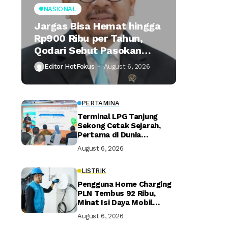
NASIONAL
Jargas Bisa Hemat hingga
Rp900 Ribu per Tahun,
Qodari Sebut Pasokan
Lebih Praktis
Editor HotFokus
August 6, 2026
PERTAMINA
Terminal LPG Tanjung
Sekong Cetak Sejarah,
Pertama di Dunia
Kantongi Sertifikasi Green
August 6, 2026
Terminal
LISTRIK
Pengguna Home Charging
PLN Tembus 92 Ribu,
Minat Isi Daya Mobil
Listrik di Rumah Terus
August 6, 2026
Naik