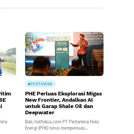
PERTAMINA
ritim
PHE Perluas Eksplorasi Migas
SSE
New Frontier, Andalkan AI
i
untuk Garap Shale Oil dan
Deepwater
mina
Bali, hotfokus.com PT Pertamina Hulu
Energi (PHE) terus memperluas