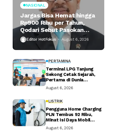
NASIONAL
Jargas Bisa Hemat hingga
Rp900 Ribu per Tahun,
Qodari Sebut Pasokan
Lebih Praktis
Editor HotFokus
August 6, 2026
PERTAMINA
Terminal LPG Tanjung
Sekong Cetak Sejarah,
Pertama di Dunia
Kantongi Sertifikasi Green
August 6, 2026
Terminal
LISTRIK
Pengguna Home Charging
PLN Tembus 92 Ribu,
Minat Isi Daya Mobil
Listrik di Rumah Terus
August 6, 2026
Naik