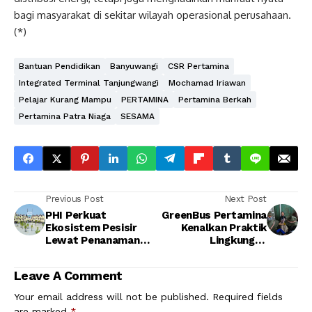
bagi masyarakat di sekitar wilayah operasional perusahaan.
(*)
Bantuan Pendidikan
Banyuwangi
CSR Pertamina
Integrated Terminal Tanjungwangi
Mochamad Iriawan
Pelajar Kurang Mampu
PERTAMINA
Pertamina Berkah
Pertamina Patra Niaga
SESAMA
Previous Post
Next Post
PHI Perkuat
GreenBus Pertamina
Ekosistem Pesisir
Kenalkan Praktik
Lewat Penanaman
Lingkungan
1.500 Mangrove dan
Berkelanjutan
Lamun di Pulau Pari
kepada Pelajar di
Leave A Comment
Kampung Hijau
Cemara
Your email address will not be published.
Required fields
are marked
*