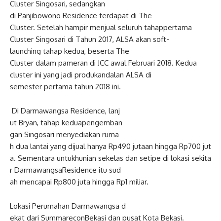
Cluster
Singosari
,
sedangkan
di
Panjibowono
Residence
terda
pat
di The
Cluster.
Setelah
hampir
menjua
l
seluruh
tahap
pertama
Cluster
Singosari
di
Tahun
2017, ALSA
akan
soft-
launching
tahap
kedua
,
beserta
The
Cluster
dalam
pameran
di JCC
awal
Februari
2018.
Kedua
cluster
ini
yang
jadi
produk
an
dalan
ALSA di
semester
pertama
tahun
2018
in
i
.
Di
Darmawangsa
Residence,
lanj
ut
Bryan,
tahap
kedua
pengemban
gan
Singosari
menyediakan
ruma
h
dua
lantai
yang
dijual
hanya
Rp490
jutaan
hingga
Rp700
jut
a
.
Sementara
untuk
hunian
sekel
as
dan
setipe
di
lokasi
sekita
r
Darmawangsa
Residence
itu
sud
ah
mencapai
Rp800
juta
hingga
Rp1
miliar
.
Lokasi
Perumahan
Darmawangsa
d
ekat
dari
Summarecon
Bekasi
dan
pusat
Kota Bekasi.