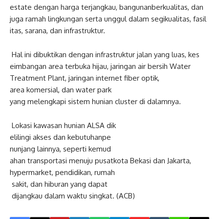
estate
dengan
harga
terjangkau
,
bangunan
berkualitas
,
dan
juga
ramah
lingkungan
serta
un
ggul
dalam
segi
kualitas
,
fasil
itas
,
sarana
,
dan
infrastruktu
r
.
Hal
ini
dibuktikan
dengan
infr
astruktur
jalan
yang
luas
,
kes
eimbangan
area
terbuka
hijau
,
jaringan
air
bersih
Water
Treatment Plant,
jaringan
internet fiber
optik
,
area
komersial
,
dan
water park
yang
melengkapi
sistem
hunian
cluster di
dalamnya
.
Lokasi
kawasan
hunian
ALSA
dik
elilingi
akses
dan
kebutuhan
pe
nunjang
lainnya
,
seperti
kemud
ahan
transportasi
menuju
pusat
kota
Bekasi
dan
Jakarta,
hypermarket,
pendidikan
,
rumah
sakit
,
dan
hiburan
yang
dapat
dijangkau
dalam
waktu
singkat
. (ACB)