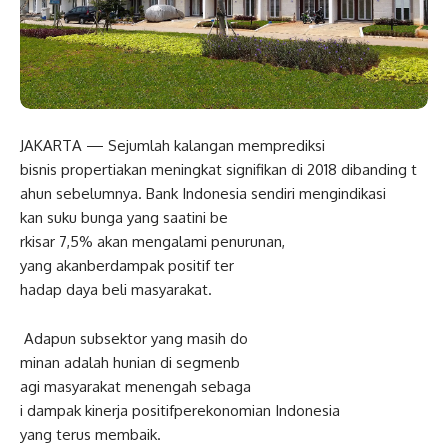
JAKARTA — Sejumlah
kalangan
memprediksi
bisnis
properti
akan
meningkat
signifikan
di
2018
dibanding
t
ahun
sebelumnya
. Bank Indonesia
sendiri
mengindikasi
kan
suku
bunga
yang
saat
ini
be
rkisar
7
,5
%
akan
mengalami
pen
urunan
,
yang
akan
berdampak
positif
ter
hadap
daya
beli
masyarakat
.
Adapun
subsektor
yang
masih
do
minan
adalah
hunian
di
segmen
b
agi
masyarakat
menengah
sebaga
i
dampak
kinerja
positif
pereko
nomian
Indonesia
yang
terus
membaik
.