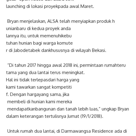
launching
di
lokasi
proyek
pada
awal
Maret
.
Bryan
menjelaskan
, ALSA
telah
menyiapkan
produk
h
unian
baru
di
kedua
proyek
anda
lannya
itu
,
untuk
memenuhi
kebu
tuhan
hunian
bagi
warga
komute
r
di
Jabodetabek
dan
khususnya
di
wilayah
Bekasi.
“Di
tahun
2017
hingga
awal
2018
ini
,
permintaan
rumah
teru
tama
yang
dua
lantai
terus
men
ingkat
.
Hal
ini
tidak
terlepas
dari
har
ga
yang
kami
tawarkan
sangat
kompetiti
f
.
Dengan
harga
yang
sama
,
jika
membeli
di
hunian
kami
mereka
mendapatkan
bangunan
dan
tanah
lebih
luas
,”
ungkap
Bryan
dalam keterangan tertulisnya Jumat (19/1/2018).
Untuk
rumah
dua
lantai
, di
Darmawangsa
Residence
ada
di