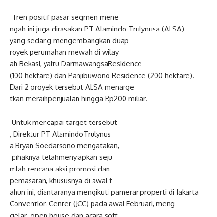
Tren
positif
pasar
segmen
mene
ngah
ini
juga
dirasakan
PT
Ala
mindo
Trulynusa
(ALSA)
yang
sedang
mengembangkan
dua
p
royek
perumahan
mewah di
wilay
ah
Bekasi,
yaitu
Darmawangsa
Re
sidence
(100
hektare
)
dan
Panjibuwono
Residence (200
hektare
).
Dari 2
proyek
tersebut
ALSA
menarge
tkan
meraih
penjualan
hingga
Rp200
miliar
.
Untuk
mencapai
target
tersebut
,
Direktur
PT
Alamindo
Trulynus
a
Bryan
Soedarsono
mengatakan
,
pihaknya
telah
menyiapkan
seju
mlah
rencana
aksi
promosi
dan
pemasaran
,
khususnya
di
awal
t
ahun
ini
,
diantaranya
mengikut
i
pameran
properti
di Jakarta
Convention Center (JCC)
pada
awal
Februari
,
meng
gelar
open house
dan
acara
soft