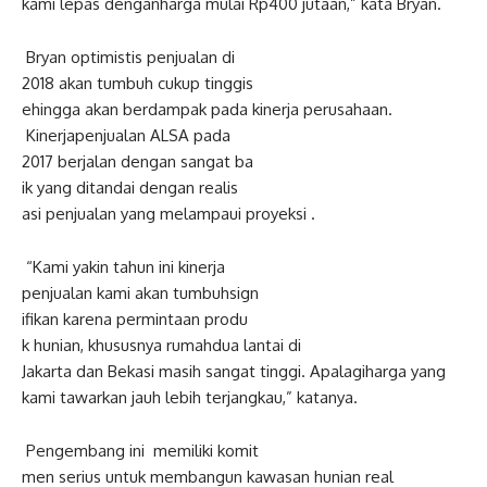
kami
lepas
dengan
harga
mulai
Rp400
jutaan
,” kata Bryan.
Bryan
optimistis
penjualan
di
2018
akan
tumbuh
cukup
tinggi
s
ehingga
akan
berdampak
pada
ki
nerja
perusahaan
.
Kinerja
penjualan
ALSA
pada
2017
berjalan
dengan
sangat
ba
ik
yang
ditandai
dengan
realis
asi
penjualan
yang
melampaui
p
royeksi
.
“Kami
yakin
tahun
ini
kinerja
penjualan
kami
akan
tumbuh
sign
ifikan
karena
permintaan
produ
k
hunian
,
khususnya
rumah
dua
l
antai
di
Jakarta
dan
Bekasi
masih
sanga
t
tinggi
.
Apalagi
harga
yang
kami
tawarkan
jauh
lebih
terja
ngkau
,”
katanya
.
Pengembang
ini
memiliki
komit
men
serius
untuk
membangun
kaw
asan
hunian
real