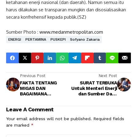
ketahanan enerji nasional (dan daerah). Namun semua itu
harus dilakukan se transparan mungkin dan disosialisasikan
secara konfrehensif kepada publik.(SZ)
Sumber Photo :
www.medanmetropolitan.com
ENERGI
PERTAMINA
PUSKEPI
Sofyano Zakaria
Previous Post
Next Post
FAKTA TENTANG
SURAT TERBUKA
MIGAS DAN
Untuk Menteri Enerji
BAGAIMANA
dan Sumber Daya
PEMERINTAH
Mineral Republik
BERPERAN DALAM
Indonesia
Leave A Comment
MENGATUR MIGAS
NASIONAL
Your email address will not be published.
Required fields
are marked
*