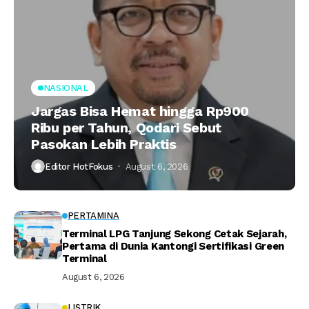
NASIONAL
Jargas Bisa Hemat hingga Rp900
Ribu per Tahun, Qodari Sebut
Pasokan Lebih Praktis
Editor HotFokus
August 6, 2026
PERTAMINA
Terminal LPG Tanjung Sekong Cetak Sejarah,
Pertama di Dunia Kantongi Sertifikasi Green
Terminal
August 6, 2026
LISTRIK