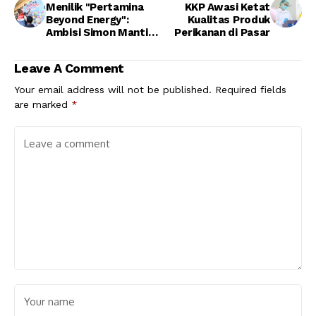
Menilik "Pertamina
KKP Awasi Ketat
Beyond Energy":
Kualitas Produk
Ambisi Simon Mantiri
Perikanan di Pasar
Bawa RI Mandiri
Energi Lewat Jalur
Leave A Comment
Hijau
Your email address will not be published.
Required fields
are marked
*