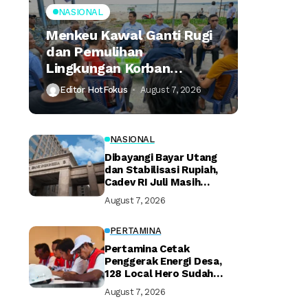
NASIONAL
Menkeu Kawal Ganti Rugi
dan Pemulihan
Lingkungan Korban
Tumpahan Minyak
Editor HotFokus
August 7, 2026
Montara
NASIONAL
Dibayangi Bayar Utang
dan Stabilisasi Rupiah,
Cadev RI Juli Masih
Terjaga
August 7, 2026
PERTAMINA
Pertamina Cetak
Penggerak Energi Desa,
128 Local Hero Sudah
Bersertifikat
August 7, 2026