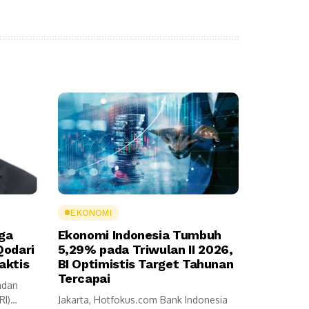
EKONOMI
ga
Ekonomi Indonesia Tumbuh
Qodari
5,29% pada Triwulan II 2026,
aktis
BI Optimistis Target Tahunan
Tercapai
adan
RI)
Jakarta, Hotfokus.com Bank Indonesia