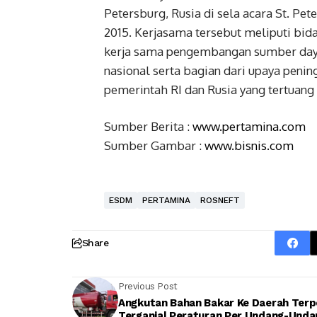
Petersburg, Rusia di sela acara St. Pe
2015. Kerjasama tersebut meliputi bidan
kerja sama pengembangan sumber day
nasional serta bagian dari upaya pen
pemerintah RI dan Rusia yang tertuang d
Sumber Berita :
www.pertamina.com
Sumber Gambar :
www.bisnis.com
ESDM
PERTAMINA
ROSNEFT
Share
Previous Post
Angkutan Bahan Bakar Ke Daerah Terp
Terganjal Peraturan Per Undang-Unda