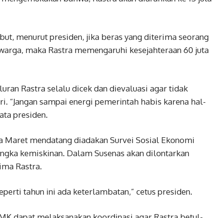
ut, menurut presiden, jika beras yang diterima seorang
warga, maka Rastra memengaruhi kesejahteraan 60 juta
ran Rastra selalu dicek dan dievaluasi agar tidak
. “Jangan sampai energi pemerintah habis karena hal-
ata presiden.
a Maret mendatang diadakan Survei Sosial Ekonomi
angka kemiskinan. Dalam Susenas akan dilontarkan
ima Rastra.
eperti tahun ini ada keterlambatan,” cetus presiden.
K dapat melaksanakan koordinasi agar Rastra betul-