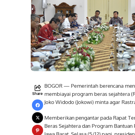
BOGOR — Pemerintah berencana mengge
membiayai program beras sejahtera (R
Share
Joko Widodo (Jokowi) minta agar Rastra
Memberikan pengantar pada Rapat Ter
Beras Sejahtera dan Program Bantuan 
Jawa Barat, Selasa (5/12) pagi, presid