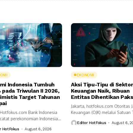
OMI
EKONOMI
mi Indonesia Tumbuh
Aksi Tipu-Tipu di Sekto
 pada Triwulan II 2026,
Keuangan Naik, Ribuan
timistis Target Tahunan
Entitas Dihentikan Pak
pai
Jakarta, hotfokus.com Otoritas 
, Hotfokus.com Bank Indonesia
Keuangan (OJK) melalui Satuan
ncatat perekonomian Indonesia
Pemberantasan Aktivitas Keuang
Editor HotFokus
August 6, 2
5,29 persen secara...
r HotFokus
August 6, 2026