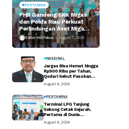
PERTAMINA
PHR Gandeng SKK Migas
dan Polda Riau Perkuat
Perlindungan Aset Migas
Strategis
Editor HotFokus
August 7, 2026
NASIONAL
Jargas Bisa Hemat hingga
Rp900 Ribu per Tahun,
Qodari Sebut Pasokan
Lebih Praktis
August 6, 2026
PERTAMINA
Terminal LPG Tanjung
Sekong Cetak Sejarah,
Pertama di Dunia
Kantongi Sertifikasi Green
August 6, 2026
Terminal