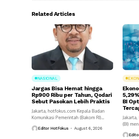
Related Articles
NASIONAL
EKON
Jargas Bisa Hemat hingga
Ekono
Rp900 Ribu per Tahun, Qodari
5,29%
Sebut Pasokan Lebih Praktis
BI Op
Terca
Jakarta, hotfokus.com Kepala Badan
Komunikasi Pemerintah (Bakom RI)
Jakarta
Muhammad Qodari memaparkan
(BI) me
Editor HotFokus
August 6, 2026
sejumlah...
tumbuh 
Edito