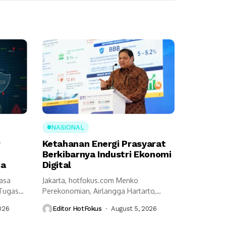
NASIONAL
r
Ketahanan Energi Prasyarat
Berkibarnya Industri Ekonomi
sa
Digital
Jasa
Jakarta, hotfokus.com Menko
 Tugas
Perekonomian, Airlangga Hartarto,
an...
mengungkap ketahanan energi menjadi
026
Editor HotFokus
August 5, 2026
prasyarat utama...