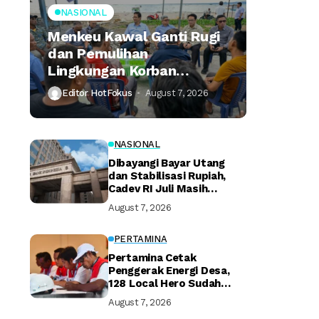
NASIONAL
Menkeu Kawal Ganti Rugi
dan Pemulihan
Lingkungan Korban
Tumpahan Minyak
Editor HotFokus
August 7, 2026
Montara
NASIONAL
Dibayangi Bayar Utang
dan Stabilisasi Rupiah,
Cadev RI Juli Masih
Terjaga
August 7, 2026
PERTAMINA
Pertamina Cetak
Penggerak Energi Desa,
128 Local Hero Sudah
Bersertifikat
August 7, 2026