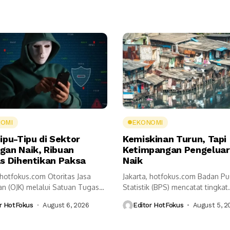
OMI
EKONOMI
ipu-Tipu di Sektor
Kemiskinan Turun, Tapi
gan Naik, Ribuan
Ketimpangan Pengelua
as Dihentikan Paksa
Naik
 hotfokus.com Otoritas Jasa
Jakarta, hotfokus.com Badan Pu
n (OJK) melalui Satuan Tugas
Statistik (BPS) mencatat tingkat
ntasan Aktivitas Keuangan...
kemiskinan Indonesia pada Maret
r HotFokus
August 6, 2026
Editor HotFokus
August 5, 2