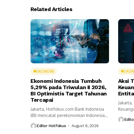
Related Articles
EKONOMI
EKON
Ekonomi Indonesia Tumbuh
Aksi T
5,29% pada Triwulan II 2026,
Keuan
BI Optimistis Target Tahunan
Entit
Tercapai
Jakarta,
Jakarta, Hotfokus.com Bank Indonesia
Keuanga
(BI) mencatat perekonomian Indonesia
Pembera
Edito
tumbuh 5,29 persen secara...
Editor HotFokus
August 6, 2026