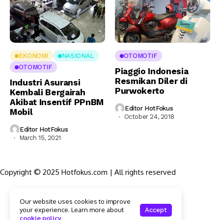
EKONOMI
NASIONAL
OTOMOTIF
OTOMOTIF
Piaggio Indonesia
Resmikan Diler di
Industri Asuransi
Purwokerto
Kembali Bergairah
Akibat Insentif PPnBM
Editor HotFokus
Mobil
October 24, 2018
Editor HotFokus
March 15, 2021
Copyright © 2025 Hotfokus.com | All rights reserved
Sekilas HotFokus
Our website uses cookies to improve
Struktur Organisasi
your experience. Learn more about
Accept
Kode Etik Jurnalistik
cookie policy