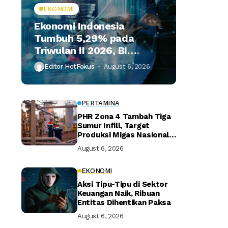
EKONOMI
Ekonomi Indonesia
Tumbuh 5,29% pada
Triwulan II 2026, BI
Optimistis Target Tahunan
Editor HotFokus
August 6, 2026
Tercapai
PERTAMINA
PHR Zona 4 Tambah Tiga
Sumur Infill, Target
Produksi Migas Nasional
Kian Terdongkrak
August 6, 2026
EKONOMI
Aksi Tipu-Tipu di Sektor
Keuangan Naik, Ribuan
Entitas Dihentikan Paksa
August 6, 2026