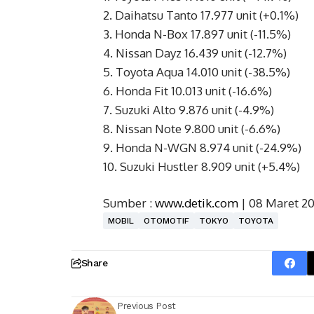
2. Daihatsu Tanto 17.977 unit (+0.1%)
3. Honda N-Box 17.897 unit (-11.5%)
4. Nissan Dayz 16.439 unit (-12.7%)
5. Toyota Aqua 14.010 unit (-38.5%)
6. Honda Fit 10.013 unit (-16.6%)
7. Suzuki Alto 9.876 unit (-4.9%)
8. Nissan Note 9.800 unit (-6.6%)
9. Honda N-WGN 8.974 unit (-24.9%)
10. Suzuki Hustler 8.909 unit (+5.4%)
Sumber :
www.detik.com
| 08 Maret 2
MOBIL
OTOMOTIF
TOKYO
TOYOTA
Share
Previous Post