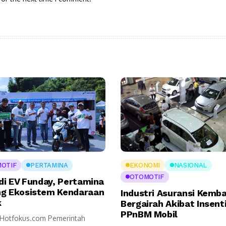
OTIF
PERTAMINA
EKONOMI
NASIONAL
OTOMOTIF
 di EV Funday, Pertamina
g Ekosistem Kendaraan
Industri Asuransi Kemba
k
Bergairah Akibat Insent
PPnBM Mobil
, Hotfokus.com Pemerintah