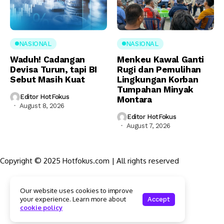
NASIONAL
NASIONAL
Waduh! Cadangan
Menkeu Kawal Ganti
Devisa Turun, tapi BI
Rugi dan Pemulihan
Sebut Masih Kuat
Lingkungan Korban
Tumpahan Minyak
Editor HotFokus
Montara
August 8, 2026
Editor HotFokus
August 7, 2026
Copyright © 2025 Hotfokus.com | All rights reserved
Sekilas HotFokus
Our website uses cookies to improve
Struktur Organisasi
your experience. Learn more about
Accept
Kode Etik Jurnalistik
cookie policy
Pedoman Pemberitaan Media Siber