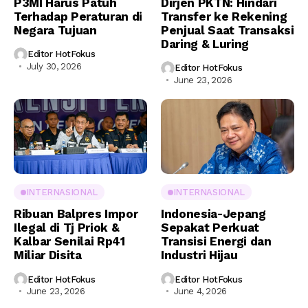
P3MI Harus Patuh
Dirjen PKTN: Hindari
Terhadap Peraturan di
Transfer ke Rekening
Negara Tujuan
Penjual Saat Transaksi
Daring & Luring
Editor HotFokus
July 30, 2026
Editor HotFokus
June 23, 2026
INTERNASIONAL
INTERNASIONAL
Ribuan Balpres Impor
Indonesia-Jepang
Ilegal di Tj Priok &
Sepakat Perkuat
Kalbar Senilai Rp41
Transisi Energi dan
Miliar Disita
Industri Hijau
Editor HotFokus
Editor HotFokus
June 23, 2026
June 4, 2026