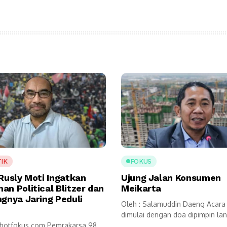
TIK
FOKUS
 Rusly Moti Ingatkan
Ujung Jalan Konsumen
n Political Blitzer dan
Meikarta
ngnya Jaring Peduli
Oleh : Salamuddin Daeng Acara
dimulai dengan doa dipimpin la
, hotfokus.com Pemrakarsa 98
oleh...