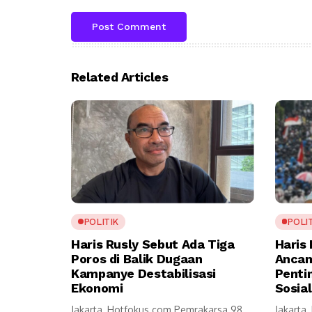
Related Articles
POLITIK
POLI
Haris Rusly Sebut Ada Tiga
Haris
Poros di Balik Dugaan
Ancama
Kampanye Destabilisasi
Penti
Ekonomi
Sosial
Jakarta, Hotfokus.com Pemrakarsa 98
Jakarta