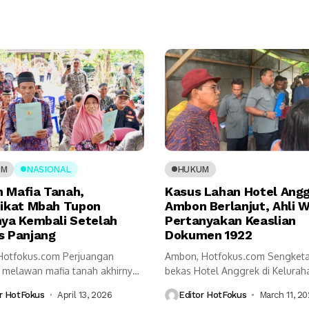
UM
NASIONAL
HUKUM
 Mafia Tanah,
Kasus Lahan Hotel Ang
pikat Mbah Tupon
Ambon Berlanjut, Ahli W
nya Kembali Setelah
Pertanyakan Keaslian
s Panjang
Dokumen 1922
,Hotfokus.com Perjuangan
Ambon, Hotfokus.com Sengketa
 melawan mafia tanah akhirnya
bekas Hotel Anggrek di Kelurah
hasil. Sertipikat tanah milik...
Gajah, Kota...
r HotFokus
April 13, 2026
Editor HotFokus
March 11, 2