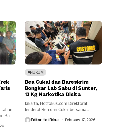
HUKUM
grek
Bea Cukai dan Bareskrim
aris
Bongkar Lab Sabu di Sunter,
13 Kg Narkotika Disita
Jakarta, Hotfokus.com Direktorat
 lahan
Jenderal Bea dan Cukai bersama
an Batu
Bareskrim Polri berhasil membongkar...
Editor HotFokus
February 17, 2026
026