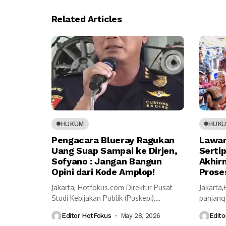
Related Articles
HUKUM
HUK
Pengacara Blueray Ragukan
Lawan
Uang Suap Sampai ke Dirjen,
Serti
Sofyano : Jangan Bangun
Akhir
Opini dari Kode Amplop!
Prose
Jakarta, Hotfokus.com Direktur Pusat
Jakarta
Studi Kebijakan Publik (Puskepi),
panjang
Sofyano Zakaria sangat terkejut...
berbuah 
Editor HotFokus
May 28, 2026
Edito