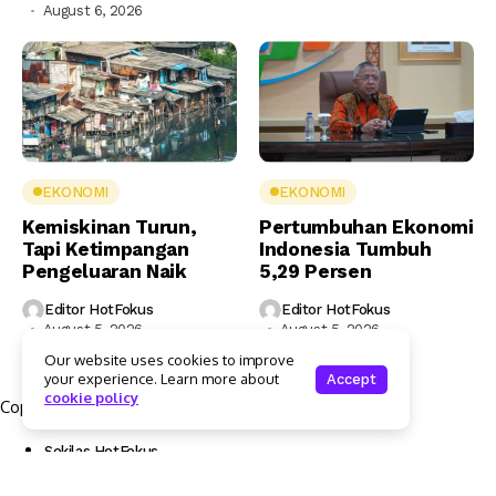
August 6, 2026
EKONOMI
EKONOMI
Kemiskinan Turun,
Pertumbuhan Ekonomi
Tapi Ketimpangan
Indonesia Tumbuh
Pengeluaran Naik
5,29 Persen
Editor HotFokus
Editor HotFokus
August 5, 2026
August 5, 2026
Our website uses cookies to improve
your experience. Learn more about
Accept
cookie policy
Copyright © 2025 Hotfokus.com | All rights reserved
Sekilas HotFokus
Struktur Organisasi