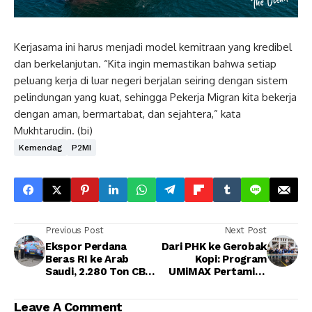
Kerjasama ini harus menjadi model kemitraan yang kredibel
dan berkelanjutan. “Kita ingin memastikan bahwa setiap
peluang kerja di luar negeri berjalan seiring dengan sistem
pelindungan yang kuat, sehingga Pekerja Migran kita bekerja
dengan aman, bermartabat, dan sejahtera,” kata
Mukhtarudin. (bi)
Kemendag
P2MI
Previous Post
Next Post
Ekspor Perdana
Dari PHK ke Gerobak
Beras RI ke Arab
Kopi: Program
Saudi, 2.280 Ton CBP
UMiMAX Pertamina
Premium Resmi
Buka Jalan Baru bagi
Dilepas
Pelaku Usaha Ultra
Leave A Comment
Mikro