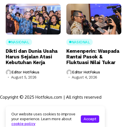
NASIONAL
NASIONAL
Dikti dan Dunia Usaha
Kemenperin: Waspada
Harus Sejalan Atasi
Rantai Pasok &
Kebutuhan Kerja
Fluktuasi Nilai Tukar
Editor HotFokus
Editor HotFokus
August 5, 2026
August 4, 2026
Copyright © 2025 Hotfokus.com | All rights reserved
Sekilas HotFokus
Our website uses cookies to improve
Struktur Organisasi
your experience. Learn more about
Accept
Kode Etik Jurnalistik
cookie policy
Pedoman Pemberitaan Media Siber