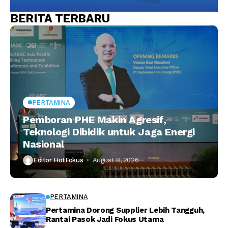
BERITA TERBARU
PERTAMINA
Pemboran PHE Makin Agresif,
Teknologi Dibidik untuk Jaga Energi
Nasional
Editor HotFokus
August 8, 2026
PERTAMINA
Pertamina Dorong Supplier Lebih Tangguh,
Rantai Pasok Jadi Fokus Utama