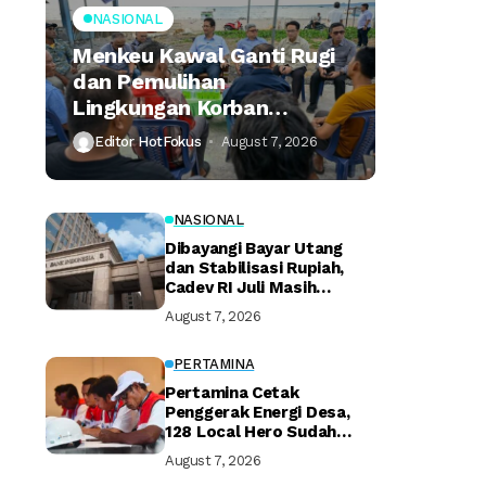
NASIONAL
Menkeu Kawal Ganti Rugi
dan Pemulihan
Lingkungan Korban
Tumpahan Minyak
Editor HotFokus
August 7, 2026
Montara
NASIONAL
Dibayangi Bayar Utang
dan Stabilisasi Rupiah,
Cadev RI Juli Masih
Terjaga
August 7, 2026
PERTAMINA
Pertamina Cetak
Penggerak Energi Desa,
128 Local Hero Sudah
Bersertifikat
August 7, 2026