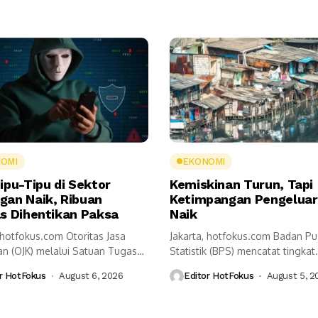
OMI
EKONOMI
ipu-Tipu di Sektor
Kemiskinan Turun, Tapi
gan Naik, Ribuan
Ketimpangan Pengelua
as Dihentikan Paksa
Naik
 hotfokus.com Otoritas Jasa
Jakarta, hotfokus.com Badan Pu
n (OJK) melalui Satuan Tugas
Statistik (BPS) mencatat tingkat
ntasan Aktivitas Keuangan...
kemiskinan Indonesia pada Maret
r HotFokus
August 6, 2026
Editor HotFokus
August 5, 2