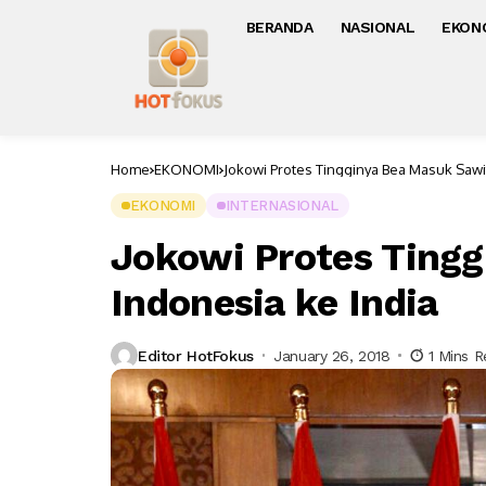
BERANDA
NASIONAL
EKON
Home
EKONOMI
Jokowi Protes Tingginya Bea Masuk Sawit
EKONOMI
INTERNASIONAL
Jokowi Protes Ting
Indonesia ke India
Editor HotFokus
January 26, 2018
1 Mins 