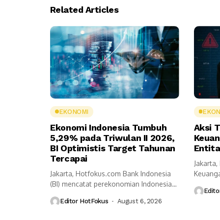
Related Articles
EKONOMI
EKON
Ekonomi Indonesia Tumbuh
Aksi T
5,29% pada Triwulan II 2026,
Keuan
BI Optimistis Target Tahunan
Entit
Tercapai
Jakarta,
Jakarta, Hotfokus.com Bank Indonesia
Keuanga
(BI) mencatat perekonomian Indonesia
Pembera
Edito
tumbuh 5,29 persen secara...
Editor HotFokus
August 6, 2026