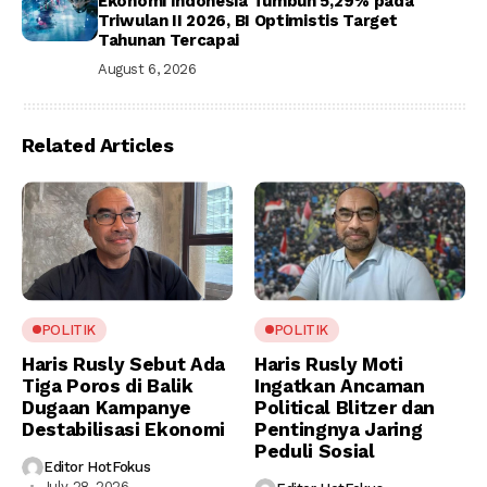
Ekonomi Indonesia Tumbuh 5,29% pada
Triwulan II 2026, BI Optimistis Target
Tahunan Tercapai
August 6, 2026
Related Articles
POLITIK
POLITIK
Haris Rusly Sebut Ada
Haris Rusly Moti
Tiga Poros di Balik
Ingatkan Ancaman
Dugaan Kampanye
Political Blitzer dan
Destabilisasi Ekonomi
Pentingnya Jaring
Peduli Sosial
Editor HotFokus
July 28, 2026