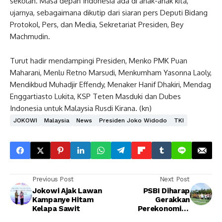
sekolah. Masa depan Indonesia ada di anak-anak kita,”
ujarnya, sebagaimana dikutip dari siaran pers Deputi Bidang
Protokol, Pers, dan Media, Sekretariat Presiden, Bey
Machmudin.
Turut hadir mendampingi Presiden, Menko PMK Puan
Maharani, Menlu Retno Marsudi, Menkumham Yasonna Laoly,
Mendikbud Muhadjir Effendy, Menaker Hanif Dhakiri, Mendag
Enggartiasto Lukita, KSP Teten Masduki dan Dubes
Indonesia untuk Malaysia Rusdi Kirana. (kn)
JOKOWI
Malaysia
News
Presiden Joko Widodo
TKI
Previous Post
Next Post
Jokowi Ajak Lawan
PSBI Diharap
Kampanye Hitam
Gerakkan
Kelapa Sawit
Perekonomian
Daerah